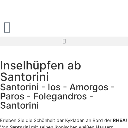
Inselhüpfen ab
Santorini
Santorini - Ios - Amorgos -
Paros - Folegandros -
Santorini
Erleben Sie die Schönheit der Kykladen an Bord der
RHEA
!
Von
Santorini
mit seinen ikonischen weißen Häusern