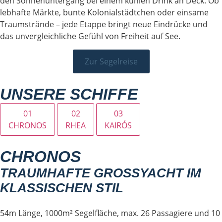
den Sonnenuntergang bei einem kühlen Drink an Deck. Ob
lebhafte Märkte, bunte Kolonialstädtchen oder einsame
Traumstrände – jede Etappe bringt neue Eindrücke und
das unvergleichliche Gefühl von Freiheit auf See.
Zur Segelreise
UNSERE SCHIFFE
01
02
03
CHRONOS
RHEA
KAIRÓS
CHRONOS
TRAUMHAFTE GROSSYACHT IM K
LASSISCHEN STIL
54m Länge, 1000m² Segelfläche, max. 26 Passagiere und 10