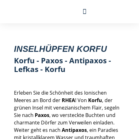
Segelreise finden
INSELHÜPFEN KORFU
Korfu - Paxos - Antipaxos -
Lefkas - Korfu
Erleben Sie die Schönheit des Ionischen
Meeres an Bord der
RHEA
! Von
Korfu
, der
grünen Insel mit venezianischem Flair, segeln
Sie nach
Paxos
, wo versteckte Buchten und
charmante Dörfer zum Verweilen einladen.
Weiter geht es nach
Antipaxos
, ein Paradies
mit kristallklarem Wasser und traumhaften