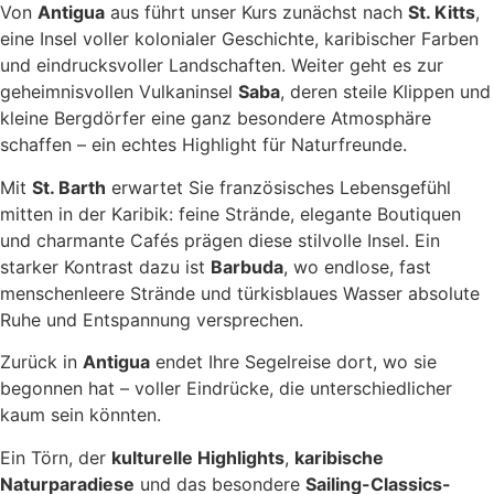
Von
Antigua
aus führt unser Kurs zunächst nach
St. Kitts
,
eine Insel voller kolonialer Geschichte, karibischer Farben
und eindrucksvoller Landschaften. Weiter geht es zur
geheimnisvollen Vulkaninsel
Saba
, deren steile Klippen und
kleine Bergdörfer eine ganz besondere Atmosphäre
schaffen – ein echtes Highlight für Naturfreunde.
Mit
St. Barth
erwartet Sie französisches Lebensgefühl
mitten in der Karibik: feine Strände, elegante Boutiquen
und charmante Cafés prägen diese stilvolle Insel. Ein
starker Kontrast dazu ist
Barbuda
, wo endlose, fast
menschenleere Strände und türkisblaues Wasser absolute
Ruhe und Entspannung versprechen.
Zurück in
Antigua
endet Ihre Segelreise dort, wo sie
begonnen hat – voller Eindrücke, die unterschiedlicher
kaum sein könnten.
Ein Törn, der
kulturelle Highlights
,
karibische
Naturparadiese
und das besondere
Sailing-Classics-