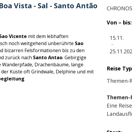
Boa Vista - Sal - Santo Antão
CHRONO
Von – bis:
Sao Vicente
mit dem lebhaften
15.11.
tisch noch weitgehend unberührte
Sao
-
 bizarren Felsformationen bis zu den
25.11.20
d zurück nach
Santo Antao
. Gebirgige
alte Wanderpfade, Drachenbäume, lange
Reise Typ
der Küste oft Grindwale, Delphine und mit
begleitung
Themen-R
Themen-R
Eine Reis
Landausfl