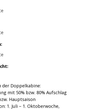
te
te
:
te
cht:
in der Doppelkabine:
ung mit 50% bzw. 80% Aufschlag
bzw. Hauptsaison
n: 1. Juli – 1. Oktoberwoche,