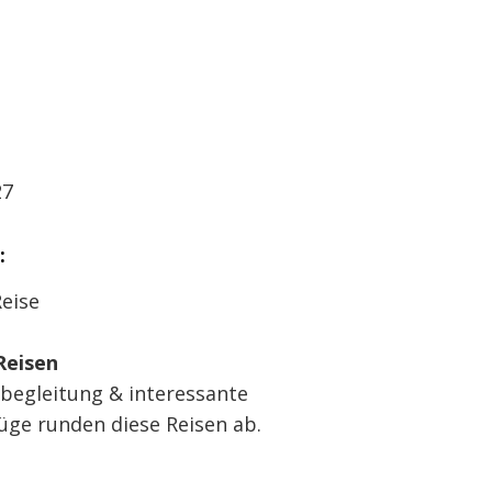
S
27
:
eise
eisen
ebegleitung & interessante
üge runden diese Reisen ab.