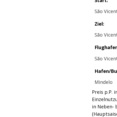
Start:
São Vicen
Ziel:
São Vicen
Flughafen
São Vicen
Hafen/Bu
Mindelo
Preis p.P. 
Einzelnutz
in Neben- 
(Hauptsaiso