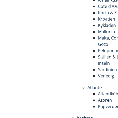
Côte d’Az
Korfu & Z
Kroatien
Kykladen
Mallorca
Malta, Co
Gozo
Peloponn
Sizilien &
Inseln
Sardinien
Venedig
Atlantik
Atlantikü
Azoren
Kapverde
Yachten