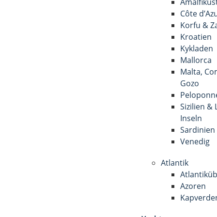
Amalfiküs
Côte d’Az
Korfu & Z
Kroatien
Kykladen
Mallorca
Malta, Co
Gozo
Peloponn
Sizilien &
Inseln
Sardinien
Venedig
Atlantik
Atlantikü
Azoren
Kapverde