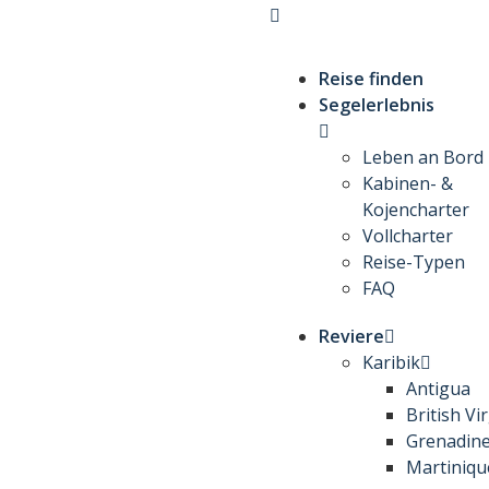
Reise finden
Segelerlebnis
Leben an Bord
Kabinen- &
Kojencharter
Vollcharter
Reise-Typen
FAQ
Reviere
Karibik
Antigua
British Vi
Grenadin
Martiniqu