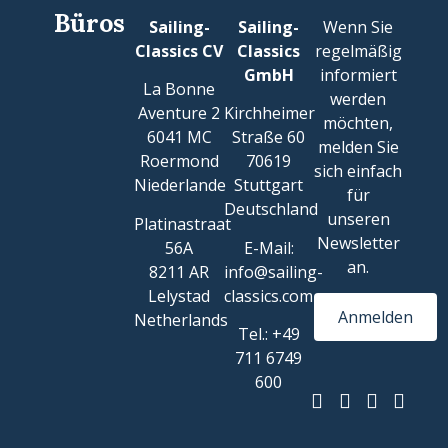
Büros
Sailing-
Sailing-
Wenn Sie
Classics CV
Classics
regelmäßig
GmbH
informiert
La Bonne
werden
Aventure 2
Kirchheimer
möchten,
6041 MC
Straße 60
melden Sie
Roermond
70619
sich einfach
Niederlande
Stuttgart
für
Deutschland
unseren
Platinastraat
Newsletter
56A
E-Mail:
an.
8211 AR
info@sailing-
Lelystad
classics.com
Anmelden
Netherlands
Tel.: +49
711 6749
600