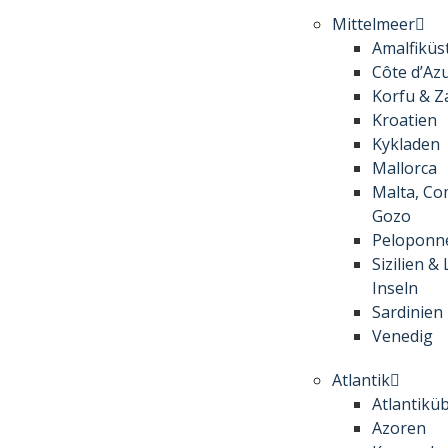
Mittelmeer
Amalfiküs
Côte d’Az
Korfu & Z
Kroatien
Kykladen
Mallorca
Malta, Co
Gozo
Peloponn
Sizilien &
Inseln
Sardinien
Venedig
Atlantik
Atlantikü
Azoren