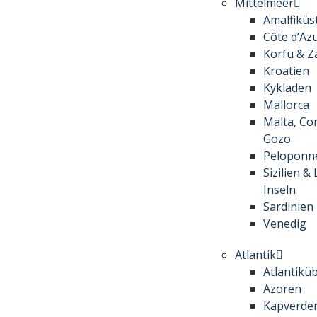
Mittelmeer
Amalfiküs
Côte d’Az
Korfu & Z
Kroatien
Kykladen
Mallorca
Malta, Co
Gozo
Peloponn
Sizilien &
Inseln
Sardinien
Venedig
Atlantik
Atlantikü
Azoren
Kapverde