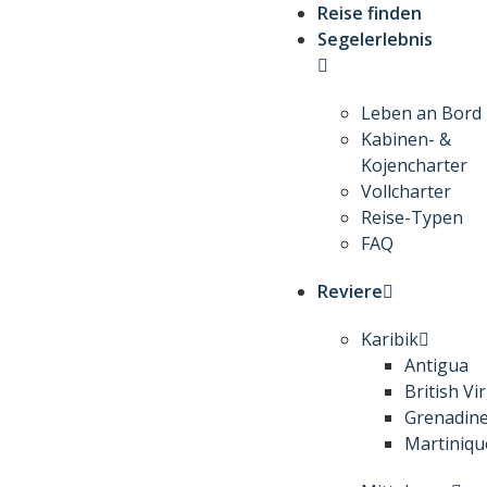
Reise finden
Segelerlebnis
Leben an Bord
Kabinen- &
Kojencharter
Vollcharter
Reise-Typen
FAQ
Reviere
Karibik
Antigua
British Vi
Grenadin
Martiniqu