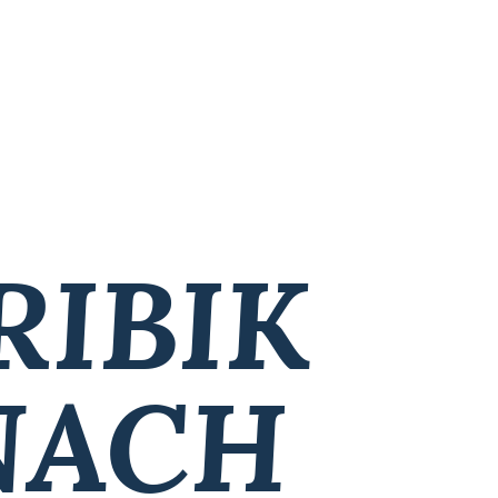
RIBIK
NACH