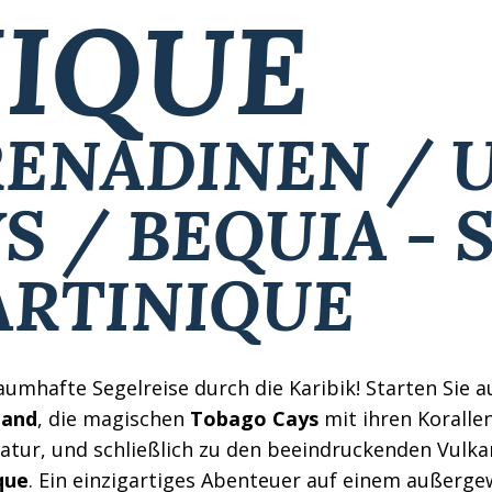
IQUE
RENADINEN / 
 / BEQUIA - S
MARTINIQUE
aumhafte Segelreise durch die Karibik! Starten Sie 
land
, die magischen
Tobago Cays
mit ihren Koralle
Natur, und schließlich zu den beeindruckenden Vulk
que
. Ein einzigartiges Abenteuer auf einem außergew