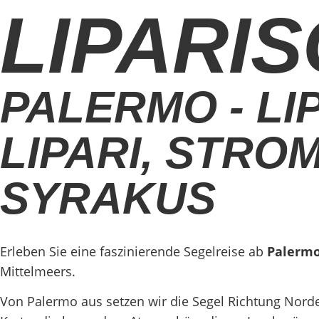
LIPARI
PALERMO - LI
LIPARI, STROM
SYRAKUS
Erleben Sie eine faszinierende Segelreise ab
Palerm
Mittelmeers.
Von Palermo aus setzen wir die Segel Richtung Nord