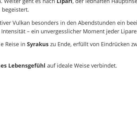
n. Weiter geht es nach
Lipari
, der lebhaften Hauptins
begeistert.
ktiver Vulkan besonders in den Abendstunden ein be
n Intensität – ein unvergesslicher Moment jeder Lipare
ie Reise in
Syrakus
zu Ende, erfüllt von Eindrücken z
hes Lebensgefühl
auf ideale Weise verbindet.