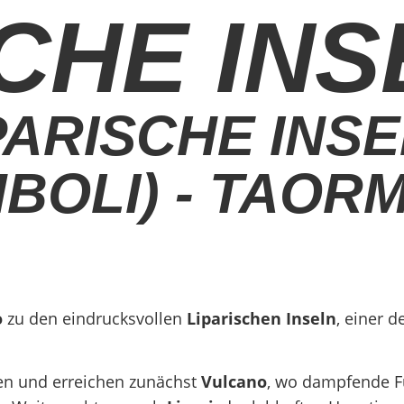
SCHE IN
PARISCHE INS
BOLI) - TAORM
o
zu den eindrucksvollen
Liparischen Inseln
, einer 
en und erreichen zunächst
Vulcano
, wo dampfende F