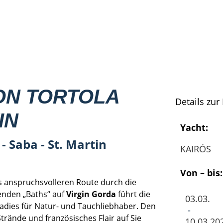
ON TORTOLA
Details zur 
IN
Yacht:
 - Saba - St. Martin
KAIRÓS
Von – bis:
s anspruchsvolleren Route durch die
nden „Baths“ auf
Virgin Gorda
führt die
03.03.
radies für Natur- und Tauchliebhaber. Den
-
Strände und französisches Flair auf Sie
10.03.20